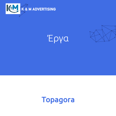
Παράκαμψη προς το
κυρίως περιεχόμενο
K & M
ADVERTISING
Έργα
Topagora