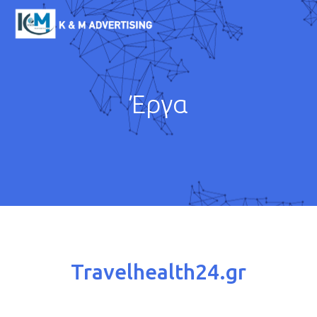
Παράκαμψη προς το
κυρίως περιεχόμενο
K & M
ADVERTISING
Έργα
Travelhealth24.gr