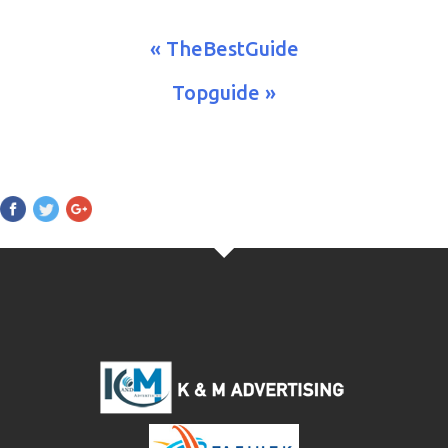
« TheBestGuide
Topguide »
Pinterest