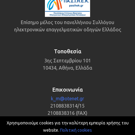
Επίσημο μέλος του πανελλήνιου Συλλόγου
ηλεκτρονικών επαγγελματικών οδηγών Ελλάδος
Τοποθεσία
3ης Σεπτεμβρίου 101
10434, Αθήνα, Ελλάδα
Επικοινωνία
k_m@otenet.gr
2108838314/15
2108838316 (FAX)
Χρησιμοποιούμε cookies για την καλύτερη εμπειρία χρήσης του
ΑΡΙΘΜΟΣ Γ.Ε.Μ.Η.: 132386501000
website.
Πολιτική cookies